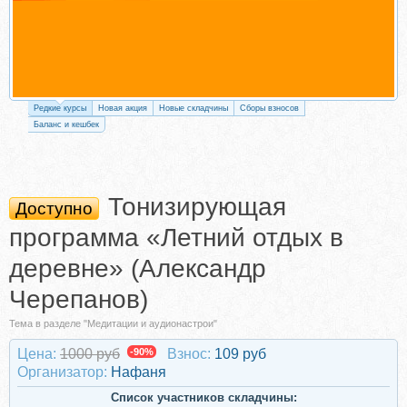
Редкие курсы
Новая акция
Новые складчины
Сборы взносов
Баланс и кешбек
Тонизирующая
Доступно
программа «Летний отдых в
деревне» (Александр
Черепанов)
Тема в разделе "Медитации и аудионастрои"
Цена:
1000 руб
-90%
Взнос:
109 руб
Организатор:
Нафаня
Список участников складчины: