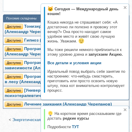
Сегодня — Международный день
кошек!
Похожие складчины
Кошка никогда не спрашивает себя: «А
Тонизирующая программа Прогулка по морю
Доступно
достаточно ли полезно я провожу этот
(Александр Черепанов)
вечер?» Она просто находит самое
удобное место и живёт свою лучшую
Гипноз (Александр Черепанов)
Доступно
жизнь. Уважаем.
Программа отдыха для автомобилистов
Доступно
Мы тоже решили немного приблизиться к
(Александр Черепанов)
этому уровню дзена и
запускаем Акцию.
Программа избавления от алкогольной
Все детали и условия акции
Доступно
зависимости (Александр Черепанов)
Идеальный повод выбрать себе занятие по
настроению: что-нибудь смастерить,
Программа для продуктивного сна и отдыха Сон
Доступно
приготовить или просто освоить новую
в лесу (Александр Черепанов)
штуку, пока кот внимательно контролирует
[Университет гипноза] Общеукрепляющая
процесс.
Доступно
психотерапевтическая программа (Александр Черепанов)
Лечение заикания (Александр Черепанов)
Доступно
На короткое время рассказываем где
достать
редкие курсы
<
Энергетическая защита (Сергей Ратнер)
|
Эпсилон-медитация
(Ленни Россоловски)
>
Подробности
ТУТ