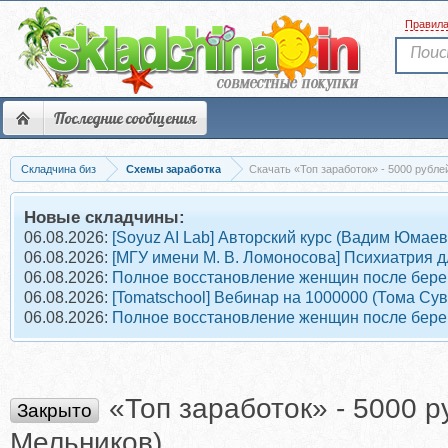
Правил
Последние сообщения
Складчина биз
Схемы заработка
Скачать «Топ заработок» - 5000 рубле
Новые складчины:
06.08.2026:
[Soyuz AI Lab] Авторский курс (Вадим Юмаев
06.08.2026:
[МГУ имени М. В. Ломоносова] Психиатрия д
06.08.2026:
Полное восстановление женщин после берем
06.08.2026:
[Tomatschool] Вебинар на 1000000 (Тома Су
06.08.2026:
Полное восстановление женщин после берем
«Топ заработок» - 5000 р
Закрыто
Мельников)