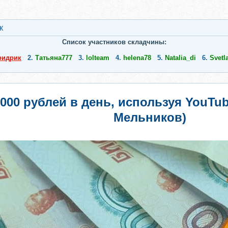
к
Список участников складчины:
ридрик
2.
Татьяна777
3.
lolteam
4.
helena78
5.
Natalia_di
6.
Svetl
5000 рублей в день, используя YouTu
Мельников)