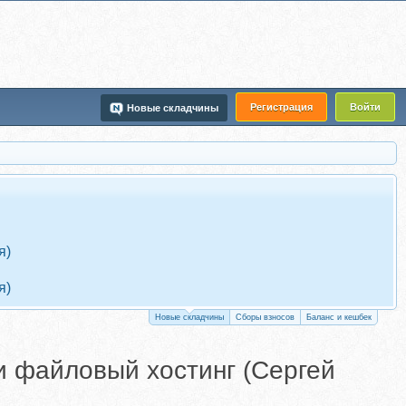
Регистрация
Войти
Новые складчины
я)
я)
Новые складчины
Сборы взносов
Баланс и кешбек
 и файловый хостинг (Сергей