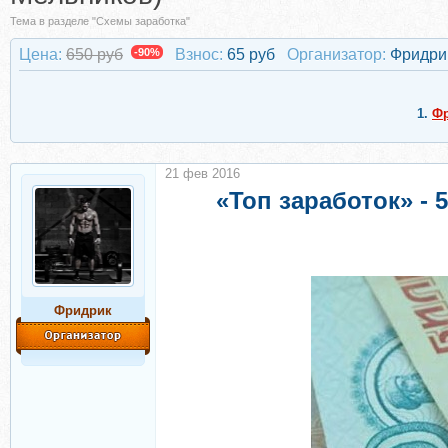
Тема в разделе "Схемы заработка"
Цена:
650 руб
-90%
Взнос:
65 руб
Организатор:
Фридри
1.
Ф
21 фев 2016
«Топ заработок» - 
Фридрик