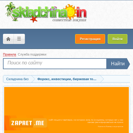
☰
Регистрация
Войти
Правила
Служба поддержки
Найти
Складчина биз
Форекс, инвестиции, биржевая торговля
Скачать Торговля фьючерсами и акциями на CME, Eurex, RTS, NYSE.Сверхточная