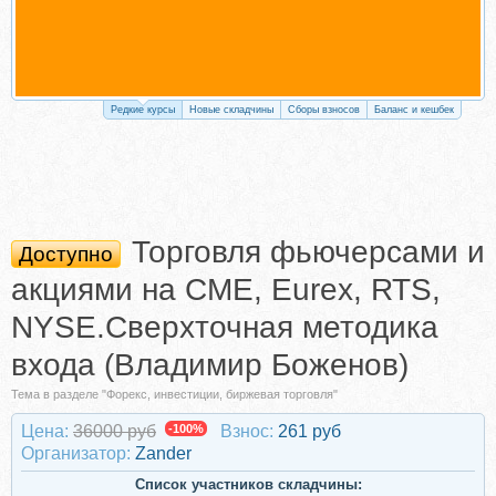
Редкие курсы
Новые складчины
Сборы взносов
Баланс и кешбек
Торговля фьючерсами и
Доступно
акциями на CME, Eurex, RTS,
NYSE.Сверхточная методика
входа (Владимир Боженов)
Тема в разделе "Форекс, инвестиции, биржевая торговля"
Цена:
36000 руб
-100%
Взнос:
261 руб
Организатор:
Zander
Список участников складчины: