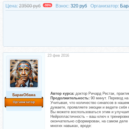
Цена:
23500 руб
-99%
Взнос:
320 руб
Организатор:
Бар
23 фев 2016
Автор курса:
доктор Ричард Рестак, практ
БаракОбама
Продолжительность:
90 минут. Перевод на
Учитывая, что количество синапсов в наше
думаете, проявляете эмоции и ведете себя 
Вы можете воспользоваться этим и улучшит
Нейропластичность – ваш ключ к тренировке
окончательно сформирован, на самом деле 
многих навыках, вроде: