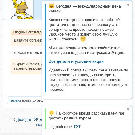
Homer
Сегодня — Международный день
Супермодератор
кошек!
Кошка никогда не спрашивает себя: «А
достаточно ли полезно я провожу этот
вечер?» Она просто находит самое
Oleg0071 сказал(а):
удобное место и живёт свою лучшую
жизнь. Уважаем.
Давайте организуем складчину
Мы тоже решили немного приблизиться к
Напишите в теме
этому уровню дзена и
запускаем Акцию.
Все детали и условия акции
Скрытый текст. Доступен только
зарегистрированным пользователям.
Идеальный повод выбрать себе занятие по
настроению: что-нибудь смастерить,
приготовить или просто освоить новую
штуку, пока кот внимательно контролирует
процесс.
Нафаня
нравится это.
На короткое время рассказываем где
достать
редкие курсы
<
Доход от 2К до 10К в день по белой схеме
|
Белая схема
заработка от 2000 рублей в день
>
Подробности
ТУТ