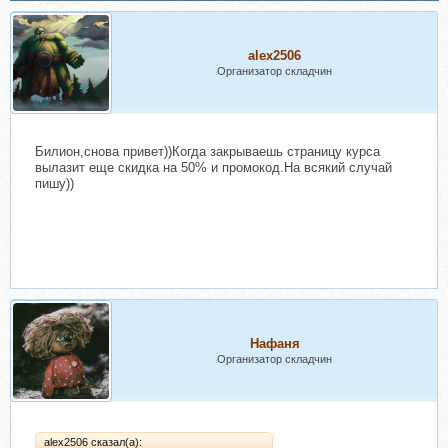
alex2506
Организатор складчин
Билион,снова привет))Когда закрываешь страницу курса
вылазит еще скидка на 50% и промокод.На всякий случай
пишу))
Нафаня
Организатор складчин
alex2506 сказал(а):