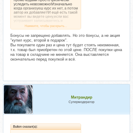
уследить невозможно!Изначально
когда организуеш курс их нет, а потом
автор их добавляет!И ещё есть такой
момент вы видете цену,если вас
устраивает записываетесь и
участвуете в складчине если нет то
Нажмите, чтобы раскрыть...
покупаете на продажнике всё просто!
Бонусы не запрещено добавлять. Но это бонусы, а не акция
"купил курс, второй в подарок".
Вы покупаете один раз и цена тут будет стоять неизменная,
т.к. товар был приобретен по этой цене. ПОСЛЕ покупки цена
на товар в складчине не меняется. Она выставляется
окончательно перед покупкой и всё.
Митрандир
Супермодератор
Bulion сказал(а):