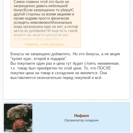
Самое главное чтоб это было не
запрещенно давать небольшой
бонус!Если запрещенно то уберу!С
другой стороны за всеми акциями и
промо кодами просто физически
уследить невозможно!Изначально
когда организуеш курс их нет, а потом
автор их добавляет!И ещё есть такой
момент вы видете цену,если вас
устраивает записываетесь и
участвуете в складчине если нет то
Нажмите, чтобы раскрыть...
покупаете на продажнике всё просто!
Бонусы не запрещено добавлять. Но это бонусы, а не акция
"купил курс, второй в подарок".
Вы покупаете один раз и цена тут будет стоять неизменная,
т.к. товар был приобретен по этой цене. То, что ПОСЛЕ
покупки цена на товар в складчине не меняется. Она
выставляется окончательно перед покупкой и всё.
Нафаня
Организатор складчин