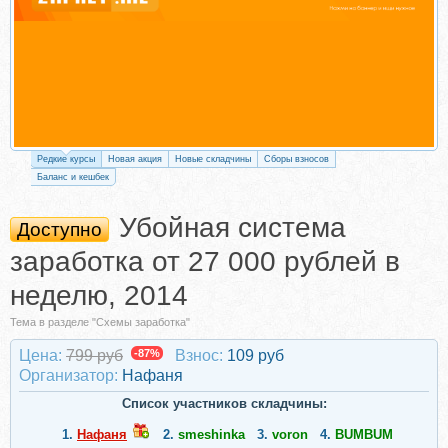
Редкие курсы
Новая акция
Новые складчины
Сборы взносов
Баланс и кешбек
Убойная система
Доступно
заработка от 27 000 рублей в
неделю, 2014
Тема в разделе "Схемы заработка"
Цена:
799 руб
-87%
Взнос:
109 руб
Организатор:
Нафаня
Список участников складчины:
1.
Нафаня
2.
smeshinka
3.
voron
4.
BUMBUM