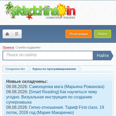
☰
Регистрация
Войти
Правила
Служба поддержки
Найти
Складчина биз
Курсы по программированию
Скачать [Udemy] Learn C# By Building Applications, 2017, ENG (Avetis Ghukasyan)
Новые складчины:
08.08.2026:
Самооценка мага (Марьяна Романова)
08.08.2026:
[Smart Reading] Как научиться чему
угодно. Визуальная инструкция по созданию
супернавыка
08.08.2026:
Гипно отношения. Тариф First class. 19
поток, 2026 год (Мария Макаренко)