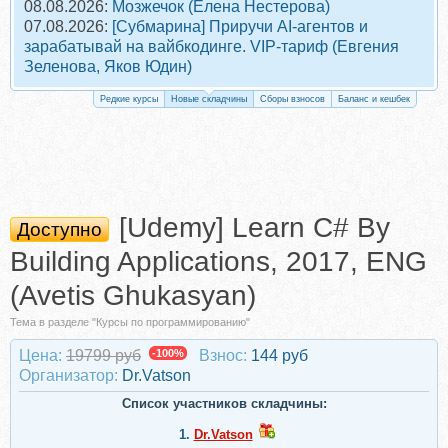
08.08.2026:
Мозжечок (Елена Нестерова)
07.08.2026:
[Субмарина] Приручи AI-агентов и
зарабатывай на вайбкодинге. VIP-тариф (Евгения
Зеленова, Яков Юдин)
Редкие курсы
Новые складчины
Сборы взносов
Баланс и кешбек
[Udemy] Learn C# By
Доступно
Building Applications, 2017, ENG
(Avetis Ghukasyan)
Тема в разделе "Курсы по программированию"
Цена:
19799 руб
-100%
Взнос:
144 руб
Организатор:
Dr.Vatson
Список участников складчины:
1.
Dr.Vatson