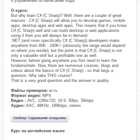
4 упражнения по написанию кода
О курсе:
But why learn C# (C Sharp)? Well, there are a couple of great
reasons - C# (C Sharp) will allow you to develop games, mobile
apps, desktop apps and web apps. This means that if you know
C# (C Sharp) well and can build desktop or web applications
using it then you will always be in demand.
.NET (and more specifically C# (C Sharp)) developers make
anywhere from 80K - 100K+ (obviously the range would depend
on where you reside), but the point is that C# (C Sharp) is not
only a valuable skill but a profitable one as well.
However, before going anywhere you first need to learn the
fundamentals. Now, there are numerous courses, blogs and
videos about the basics of C# (C Sharp) - so that begs a
question: Why take THIS course?
That is a very good question and the answer is quality.
Файлы примеров:
есть
Формат видео:
MP4
Видео :
AVC, 1280x720, 16:9, 30fps, 36kbps
Аудио:
AAC, 48KHz, 189kbps, stereo
Спойлер:
Содержание складчины
Курс на английском языке