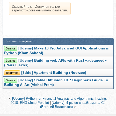
Скрытый текст. Доступен только
зарегистрированным пользователям.
Похожие складчины
[Udemy] Make 10 Pro Advanced GUI Applications in
Запись
Python (Khan School)
[Udemy] Building web APIs with Rust «advanced»
Запись
(Paris Liakos)
[3ddd] Apartment Building (Noorzee)
Доступно
[Udemy] Stable Diffusion 101: Beginner's Guide To
Запись
Building AI Art (Vishal Prem)
<
[Udemy] Python for Financial Analysis and Algorithmic Trading,
2018, ENG (Jose Portilla)
|
[Udemy] Игры со спрайтами на C#
(Евгений Волосатов)
>