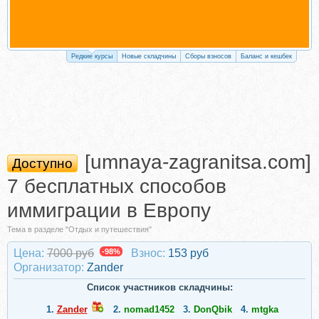
Редкие курсы
Новые складчины
Сборы взносов
Баланс и кешбек
[umnaya-zagranitsa.com]
Доступно
7 бесплатных способов
иммиграции в Европу
Тема в разделе "Отдых и путешествия"
Цена:
7000 руб
-98%
Взнос:
153 руб
Организатор:
Zander
Список участников складчины:
1.
Zander
2.
nomad1452
3.
DonQbik
4.
mtgka