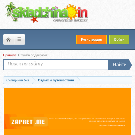
☰
Регистрация
Войти
Правила
Служба поддержки
Найти
Складчина биз
Отдых и путешествия
Скачать [umnaya-zagranitsa.com] 7 бесплатных способов иммиграции в Европу