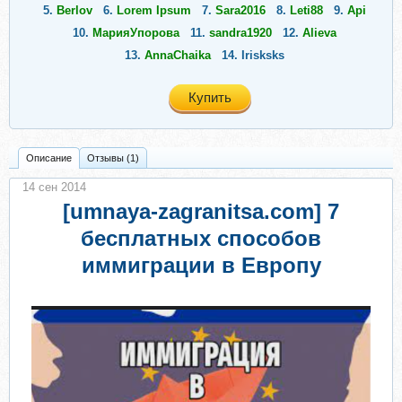
5.
Berlov
6.
Lorem Ipsum
7.
Sara2016
8.
Leti88
9.
Api
10.
МарияУпорова
11.
sandra1920
12.
Alieva
13.
AnnaChaika
14.
Irisksks
Купить
Описание
Отзывы (1)
14 сен 2014
[umnaya-zagranitsa.com] 7
бесплатных способов
иммиграции в Европу