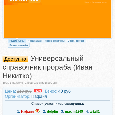
Редкие курсы
Новая акция
Новые складчины
Сборы взносов
Баланс и кешбек
Универсальный
Доступно
справочник прораба (Иван
Никитко)
Тема в разделе "Строительство и ремонт"
Цена:
213 руб
-82%
Взнос:
40 руб
Организатор:
Нафаня
Список участников складчины:
1.
Нафаня
2.
delpfin
3.
maxim1249
4.
artall1