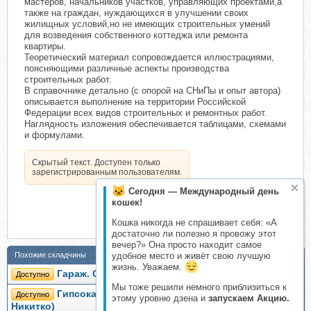
мастеров, начальников участков, управляющих проектами,а
также на граждан, нуждающихся в улучшении своих
жилищных условий,но не имеющих строительных умений
для возведения собственного коттеджа или ремонта
квартиры.
Теоретический материал сопровождается иллюстрациями,
поясняющими различные аспекты производства
строительных работ.
В справочнике детально (с опорой на СНиПы и опыт автора)
описывается выполнение на территории Российской
Федерации всех видов строительных и ремонтных работ.
Наглядность изложения обеспечивается таблицами, схемами
и формулами.
Скрытый текст. Доступен только
зарегистрированным пользователям.
Сегодня — Международный день
кошек!
Кошка никогда не спрашивает себя: «А
достаточно ли полезно я провожу этот
вечер?» Она просто находит самое
Похожие складчины
удобное место и живёт свою лучшую
жизнь. Уважаем.
Гараж. Строим своими руками (Иван Никитко)
Доступно
Мы тоже решили немного приблизиться к
Гипсокартонные работы. Секреты мастера (Иван
Доступно
этому уровню дзена и
запускаем Акцию.
Никитко)