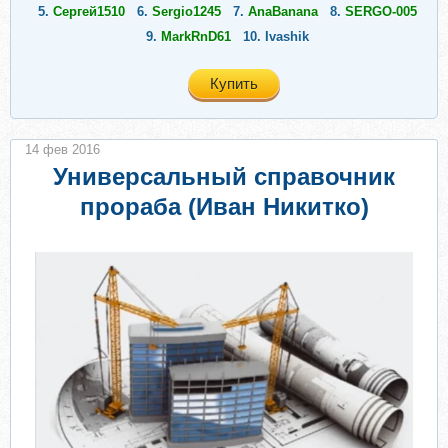
5.
Сергей1510
6.
Sergio1245
7.
AnaBanana
8.
SERGO-005
9.
MarkRnD61
10.
Ivashik
Купить
14 фев 2016
Универсальный справочник
прораба (Иван Никитко)