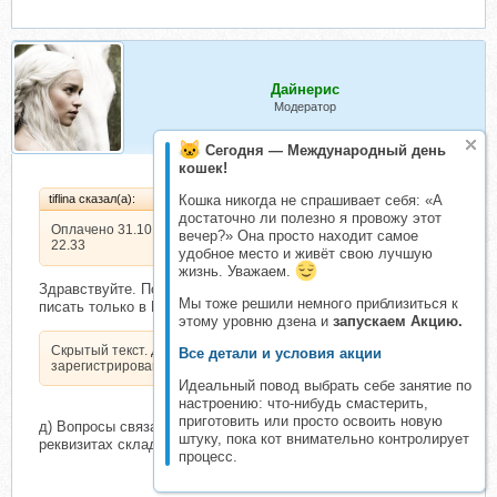
Дайнерис
Модератор
Сегодня — Международный день
кошек!
tiflina сказал(а):
Кошка никогда не спрашивает себя: «А
достаточно ли полезно я провожу этот
Оплачено 31.10.21 киви кошелёк
вечер?» Она просто находит самое
22.33
удобное место и живёт свою лучшую
жизнь. Уважаем.
Здравствуйте. Пожалуйста, всё вопросы по оплате прошу
Мы тоже решили немного приблизиться к
писать только в Реквизитах темы.
этому уровню дзена и
запускаем Акцию.
Скрытый текст. Доступен только
Все детали и условия акции
зарегистрированным пользователям.
Идеальный повод выбрать себе занятие по
настроению: что-нибудь смастерить,
приготовить или просто освоить новую
д) Вопросы связанные с оплатой ведутся только в
штуку, пока кот внимательно контролирует
реквизитах складчины.
процесс.