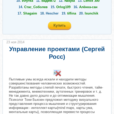
10.
Илутка
11.
Вадим72
12.
Nasjka
13.
Lenox 300
14.
Стас_Соболев
15.
Orlog109
16.
Алёнка-сан
17.
Shagaim
18.
Hescher
19.
tiflina
20.
Isunchik
Купить
23 ноя 2014
Управление проектами (Сергей
Росс)
Пытливые умы всегда искали и находили методы
совершенствования человеческих возможностей.
Разработаны методы слепой печати, быстрого чтения, тайм-
менеджмента, мнемотехники, аутогенных тренировок и т. д.
Не так давно дело дошло и до оптимизации мышления.
Психолог Тони Бьюзен предложил методику визуального
представления процесса мышления и структурирования
информации - интеллект-карты(mind maps, карты ума,
ментальные карты), позволяющая перевести процессы