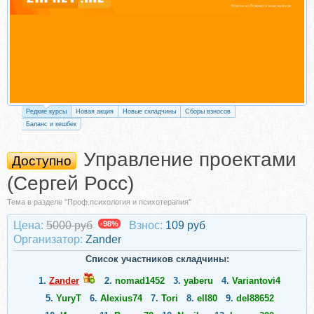
Редкие курсы
Новая акция
Новые складчины
Сборы взносов
Баланс и кешбек
Управление проектами
Доступно
(Сергей Росс)
Тема в разделе "Проф.психология и психотерапия"
Цена:
5000 руб
-98%
Взнос:
109 руб
Организатор:
Zander
Список участников складчины:
1.
Zander
2.
nomad1452
3.
yaberu
4.
Variantovi4
5.
YuryT
6.
Alexius74
7.
Tori
8.
ell80
9.
del88652