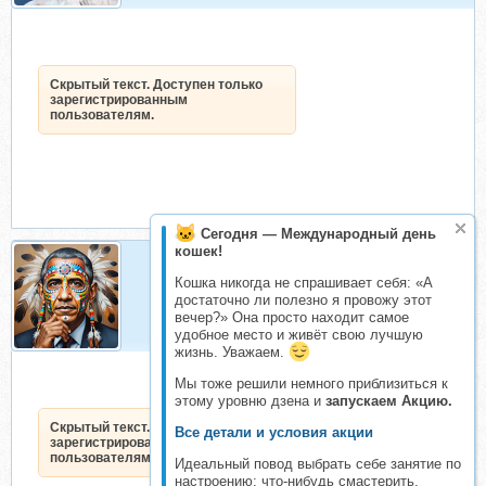
Скрытый текст. Доступен только
зарегистрированным
пользователям.
Сегодня — Международный день
кошек!
Кошка никогда не спрашивает себя: «А
БаракОбама
достаточно ли полезно я провожу этот
Организатор складчин
вечер?» Она просто находит самое
удобное место и живёт свою лучшую
жизнь. Уважаем.
Мы тоже решили немного приблизиться к
этому уровню дзена и
запускаем Акцию.
Скрытый текст. Доступен только
Все детали и условия акции
зарегистрированным
пользователям.
Идеальный повод выбрать себе занятие по
настроению: что-нибудь смастерить,