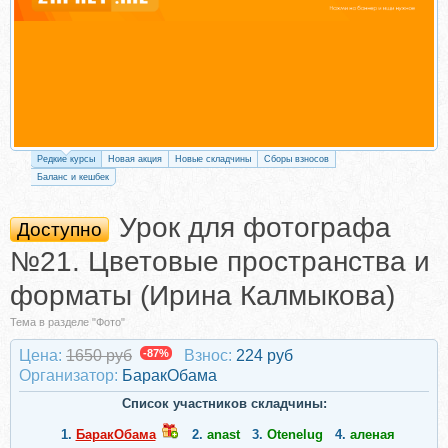
Редкие курсы
Новая акция
Новые складчины
Сборы взносов
Баланс и кешбек
Урок для фотографа
Доступно
№21. Цветовые пространства и
форматы (Ирина Калмыкова)
Тема в разделе "Фото"
Цена:
1650 руб
-87%
Взнос:
224 руб
Организатор:
БаракОбама
Список участников складчины:
1.
БаракОбама
2.
anast
3.
Otenelug
4.
аленая