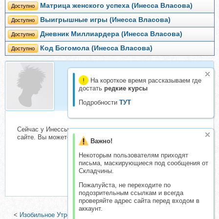
Матрица женского успеха (Инесса Власова)
Доступно
Выигрышные игры (Инесса Власова)
Доступно
Дневник Миллиардера (Инесса Власова)
Доступно
Код Богомола (Инесса Власова)
Доступно
На короткое время рассказываем где
Милочка
достать
редкие курсы
Гость
Подробности
ТУТ
Сейчас у Инессы предложение и много интересных курсов на
сайте. Вы можете организовать?
Важно!
Некоторым пользователям приходят
письма, маскирующиеся под сообщения от
Складчины.
Пожалуйста, не переходите по
подозрительным ссылкам и всегда
проверяйте адрес сайта перед входом в
аккаунт.
<
Изобильное Утро: Комплекс энергетических практик (Бьярка)
|