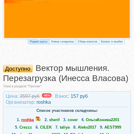
Редкие курсы
Новые складчины
Сборы взносов
Баланс и кешбек
Вектор мышления.
Доступно
Перезагрузка (Инесса Власова)
Тема в разделе "Прочие"
Цена:
3597 руб
-96%
Взнос:
157 руб
Организатор:
roshka
Список участников складчины:
1.
roshka
2.
sherif
3.
cover
4.
ОльгаКонева2201
5.
Crezzz
6.
CILEK
7.
taliya
8.
Aleks2017
9.
AEST999