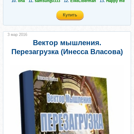
10.
oha
11.
samsung0333
12.
ElkeLiberman
13.
Happy me
Купить
3 мар 2016
Вектор мышления.
Перезагрузка (Инесса Власова)