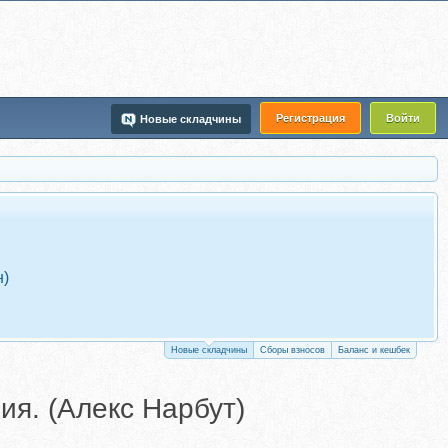
Регистрация
Войти
Новые складчины
н)
Новые складчины
Сборы взносов
Баланс и кешбек
ия. (Алекс Нарбут)