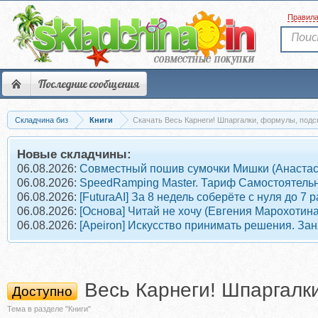
Правил
Последние сообщения
Складчина биз
Книги
Новые складчины:
06.08.2026:
Совместный пошив сумочки Мишки (Анастас
06.08.2026:
SpeedRamping Master. Тариф Самостоятель
06.08.2026:
[FuturaAI] За 8 недель соберёте с нуля до 
06.08.2026:
[Основа] Читай не хочу (Евгения Марохотина
06.08.2026:
[Apeiron] Искусство принимать решения. Зан
Весь Карнеги! Шпаргалки
Доступно
Тема в разделе "Книги"