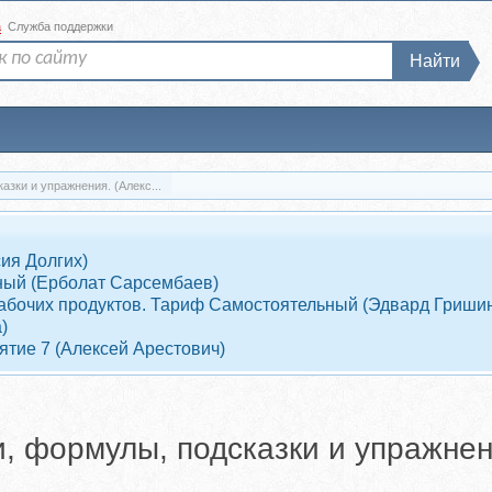
а
Служба поддержки
Найти
Скачать Весь Карнеги! Шпаргалки, формулы, подсказки и упражнения. (Алекс...
ия Долгих)
ный (Ерболат Сарсембаев)
7 рабочих продуктов. Тариф Самостоятельный (Эдвард Гриши
)
ятие 7 (Алексей Арестович)
, формулы, подсказки и упражнен