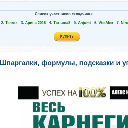
Список участников складчины:
2.
Tenrok
3.
Арина 2018
4.
Татьяна$
5.
Anjumi
6.
VictAlex
7.
Nin
Купить
 Шпаргалки, формулы, подсказки и у