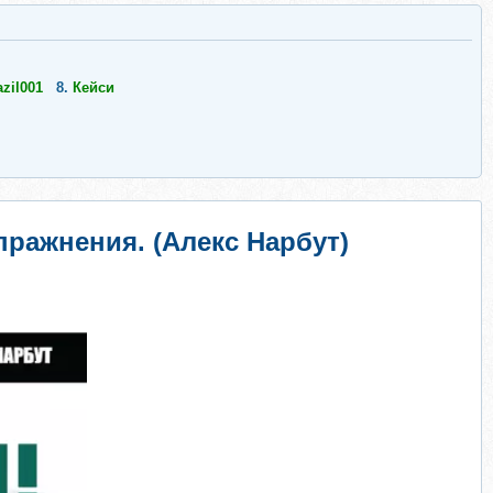
azil001
8.
Кейси
пражнения. (Алекс Нарбут)