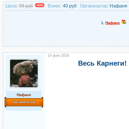
Цена:
99 руб
-60%
Взнос:
40 руб
Организатор:
Нафаня
1.
Нафаня
14 фев 2016
Весь Карнеги!
Нафаня