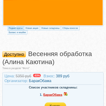
Редкие курсы
Новая акция
Новые складчины
Сборы взносов
Баланс и кешбек
Весенняя обработка
Доступно
(Алина Каютина)
Тема в разделе "Фото"
Цена:
5350 руб
-93%
Взнос:
389 руб
Организатор:
БаракОбама
Список участников складчины:
1.
БаракОбама
Купить