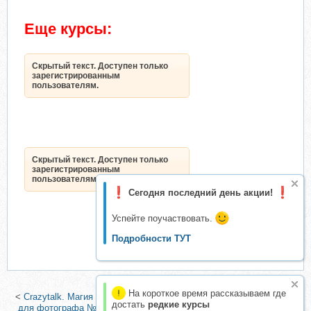
Еще курсы:
Скрытый текст. Доступен только
зарегистрированным
пользователям.
Скрытый текст. Доступен только
зарегистрированным
пользователям.
Сегодня последний день акции!
Успейте поучаствовать.
Подробности ТУТ
На короткое время рассказываем где
<
Crazytalk. Магия говорящих фотографий (Игорь Полищук)
|
Урок
достать
редкие курсы
для фотографа №21. Цветовые пространства и форматы (Ирина