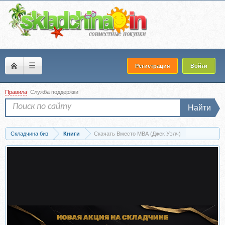
☰
Регистрация
Войти
Правила
Служба поддержки
Найти
Складчина биз
Книги
Скачать Вместо MBA (Джек Уэлч)