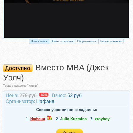
Новая акция
Новые складчины
Сборы взносов
Баланс и кешбек
Вместо MBA (Джек
Доступно
Уэлч)
Тема в разделе "Книги"
Цена:
279 руб
-82%
Взнос:
52 руб
Организатор:
Нафаня
Список участников складчины:
1.
Нафаня
2.
Julia Kuzmina
3.
zroyboy
Купить