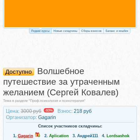
Редкие курсы
Новые складчины
Сборы взносов
Баланс и кешбек
Волшебное
Доступно
путешествие за утраченным
желанием (Сергей Ковалев)
Тема в разделе "Проф.психология и психотерапия"
Цена:
3000 руб
-93%
Взнос:
218 руб
Организатор:
Gagarin
Список участников складчины:
1.
Gagarin
2.
Aplication
3.
Андрей111
4.
Lordsashok