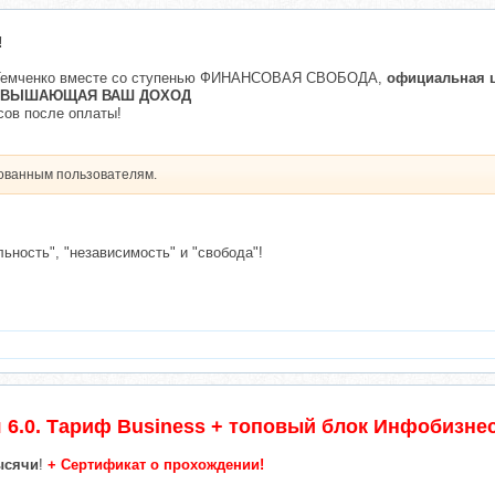
!
а Темченко вместе со ступенью ФИНАНСОВАЯ СВОБОДА,
официальная ц
ОВЫШАЮЩАЯ ВАШ ДОХОД
сов после оплаты!
рованным пользователям.
льность", "независимость" и "свобода"!
 6.0. Тариф Business + топовый блок Инфобизне
ысячи
!
+ Сертификат о прохождении!