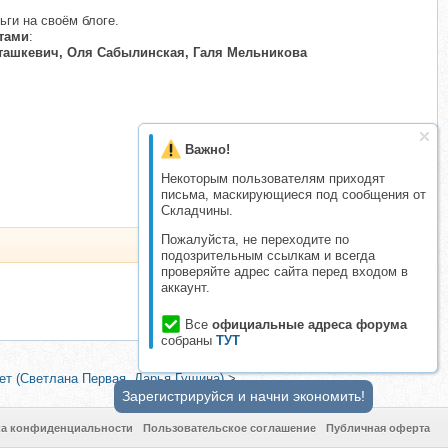
ьги на своём блоге.
тами
:
Сташкевич, Оля Сабылинская, Галя Мельникова
Важно!
Некоторым пользователям приходят
письма, маскирующиеся под сообщения от
Складчины.
Пожалуйста, не переходите по
подозрительным ссылкам и всегда
проверяйте адрес сайта перед входом в
аккаунт.
Все
официальные адреса форума
собраны
ТУТ
ет (Светлана Первая, Дарья Гущина)
>
Зарегистрируйся и начни экономить!
ка конфиденциальности
Пользовательское соглашение
Публичная оферта