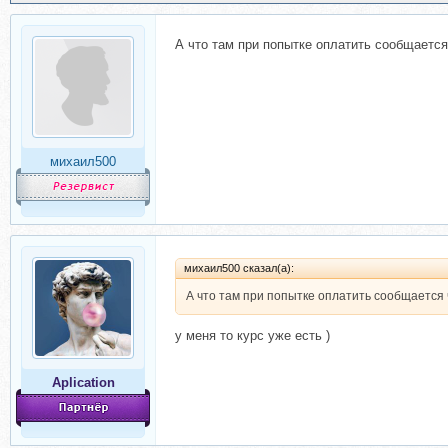
А что там при попытке оплатить сообщается
михаил500
михаил500 сказал(а):
А что там при попытке оплатить сообщается ч
у меня то курс уже есть )
Aplication