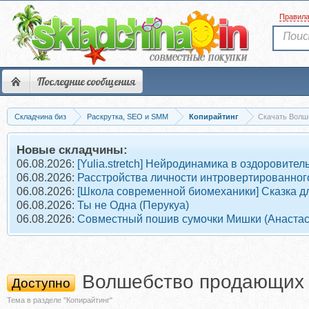
Правил
Последние сообщения
Складчина биз
Раскрутка, SEO и SMM
Копирайтинг
Скачать Волш
Новые складчины:
06.08.2026:
[Yulia.stretch] Нейродинамика в оздоровит
06.08.2026:
Расстройства личности интровертированного
06.08.2026:
[Школа современной биомеханики] Сказка дл
06.08.2026:
Ты не Одна (Перукуа)
06.08.2026:
Совместный пошив сумочки Мишки (Анастас
Волшебство продающих 
Доступно
Тема в разделе "Копирайтинг"