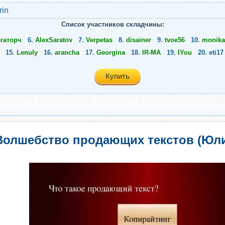
rin
Список участников складчины:
гаторч
6.
AlexSaratov
7.
Verpetas
8.
disainer
9.
tvoe56
10.
monika
15.
Lenuly
16.
arancha
17.
Georgina
18.
IR-MA
19.
IYou
20.
eti17
Купить
Волшебство продающих текстов (Юли