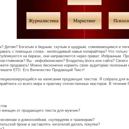
 Детям? Богатым и бедным, скупым и щедрым, сомневающимся и легко
авать с помощью слова - необходимый навык копирайтера? Что только т
 публикуются на биржах, они направляются через приват. Избранным. 
счастливчиков? Вы - инфобизнесмен? Владелец блога или сайта? Своего
жете продавать! Можно бесконечно кормить свою аудиторию полезным к
напишете ЕГО. Его Величество Продающий Текст!
специализирующийся на написании продающих текстов. Я собрала для в
райтинга со всего мира и практику отечественных мастеров. В течение 
стов
я женщин от продающего текста для мужчин?
знесменам и домохозяйкам, скупердяям и транжирам?
ательской броне и заставлять читателей делать покупки?
са?