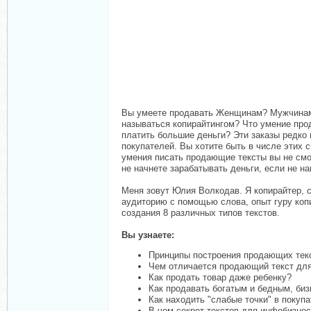
Вы умеете продавать Женщинам? Мужчинам?
называться копирайтингом? Что умение прод
платить большие деньги? Эти заказы редко
покупателей. Вы хотите быть в числе этих 
умения писать продающие тексты вы не смо
не начнете зарабатывать деньги, если не 
Меня зовут Юлия Волкодав. Я копирайтер, 
аудиторию с помощью слова, опыт гуру копи
создания 8 различных типов текстов.
Вы узнаете:
Принципы построения продающих тек
Чем отличается продающий текст дл
Как продать товар даже ребенку?
Как продавать богатым и бедным, би
Как находить "слабые точки" в покуп
В чем секрет текстов для инфобизне