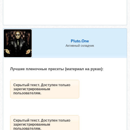
Pluto.One
Активный складчик
Лучшие пленочные пресеты (материал на руках):
Скрытый текст. Доступен только
зарегистрированным
пользователям.
Скрытый текст. Доступен только
зарегистрированным
пользователям.