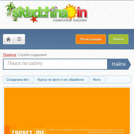
☰
Регистрация
Войти
Правила
Служба поддержки
Найти
Складчина биз
Курсы по фото и их обработке
Фото
Пресеты для фото
Скачать [VSCO] Film 01 пресеты для Photoshop, Lightro