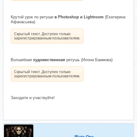
Крутой урок по ретуши
в Photoshop и Lightroom
(Екатерина
Афанасьева)
Скрытый текст. Доступен только
зарегистрированным пользователям.
Волшебная
художественная
ретушь (Илона Баимова)
Скрытый текст. Доступен только
зарегистрированным пользователям.
Заходите и участвуйте!
Pluto.One