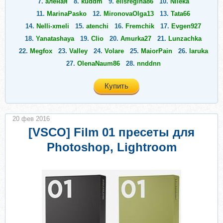
7.
аленая
8.
kuddm
9.
elisregina86
10.
Nileka
11.
MarinaPasko
12.
MironovaOlga13
13.
Tata66
14.
Nelli-xmeli
15.
atenchi
16.
Fremchik
17.
Evgen927
18.
Yanatashaya
19.
Clio
20.
Amurka27
21.
Lunzachka
22.
Megfox
23.
Valley
24.
Volare
25.
MaiorPain
26.
laruka
27.
OlenaNaum86
28.
nnddnn
Купить
20 фев 2016
[VSCO] Film 01 пресеты для
Photoshop, Lightroom