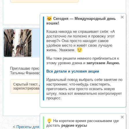
Сегодня — Международный день
кошек!
Кошка никогда не спрашивает себя: «А
достаточно ли полезно я провожу этот
вечер?» Она просто находит самое
IrrisA
удобное место и живёт свою лучшую
Организатор складчин
жизнь. Уважаем.
Мы тоже решили немного приблизиться к
этому уровню дзена и
запускаем Акцию.
Приглашаю присоединиться к складчине "Фотокурс Базовый"
Все детали и условия акции
Татьяны Факеевой
Идеальный повод выбрать себе занятие по
настроению: что-нибудь смастерить,
Скрытый текст. Доступен только
зарегистрированным пользователям.
приготовить или просто освоить новую
штуку, пока кот внимательно контролирует
процесс.
На короткое время рассказываем где
достать
редкие курсы
<
Пресеты для путешествий Lightroom+Photoshop (Максим