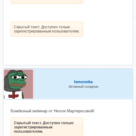
Скрытый текст. Доступен только
зарегистрированным пользователям.
lemonnka
Активный складчик
Бомбезный вебинар от Нелли Мартиросовой!
Скрытый текст. Доступен только
зарегистрированным
пользователям.