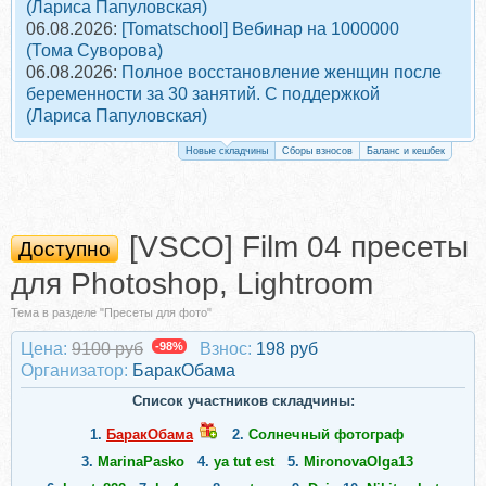
(Лариса Папуловская)
06.08.2026:
[Tomatschool] Вебинар на 1000000
(Тома Суворова)
06.08.2026:
Полное восстановление женщин после
беременности за 30 занятий. С поддержкой
(Лариса Папуловская)
Новые складчины
Сборы взносов
Баланс и кешбек
[VSCO] Film 04 пресеты
Доступно
для Photoshop, Lightroom
Тема в разделе "Пресеты для фото"
Цена:
9100 руб
-98%
Взнос:
198 руб
Организатор:
БаракОбама
Список участников складчины:
1.
БаракОбама
2.
Солнечный фотограф
3.
MarinaPasko
4.
ya tut est
5.
MironovaOlga13