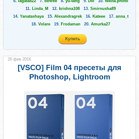
6.
lagata822
7.
be4ree
8.
yu-tang
9.
Dvi
10.
Nikita.photo
11.
Linda_M
12.
krishna108
13.
Smirnusha89
14.
Yanatashaya
15.
Alexandragrek
16.
Kateee
17.
anna_t
18.
Volare
19.
Frodaman
20.
Amurka27
Купить
20 фев 2016
[VSCO] Film 04 пресеты для
Photoshop, Lightroom