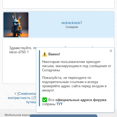
nicknicknick7
Складчик
Здравствуйте, подскажите пожалуйста есть ли профиль на
nikon d750 ?
Важно!
Некоторым пользователям приходят
письма, маскирующиеся под сообщения от
Складчины.
Пожалуйста, не переходите по
подозрительным ссылкам и всегда
проверяйте адрес сайта перед входом в
аккаунт.
<
[Creativemarket] Lightroom пресеты 1000+ штук, серия
контрастность
|
[Stay Close Travel Far] Мобильные пресеты для
Все
официальные адреса форума
путешествий. Mobile Presets for Stories
>
собраны
ТУТ
Мобильная версия