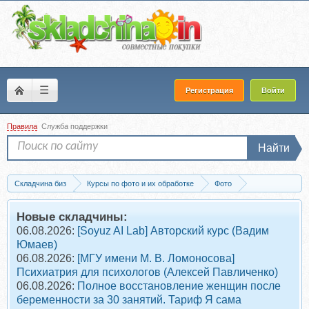
☰
Регистрация
Войти
Правила
Служба поддержки
Найти
Складчина биз
Курсы по фото и их обработке
Фото
Пресеты для фото
Скачать [VSCO] Film 04 пресеты для Photoshop, Lightro
Новые складчины:
06.08.2026:
[Soyuz AI Lab] Авторский курс (Вадим
Юмаев)
06.08.2026:
[МГУ имени М. В. Ломоносова]
Психиатрия для психологов (Алексей Павличенко)
06.08.2026:
Полное восстановление женщин после
беременности за 30 занятий. Тариф Я сама