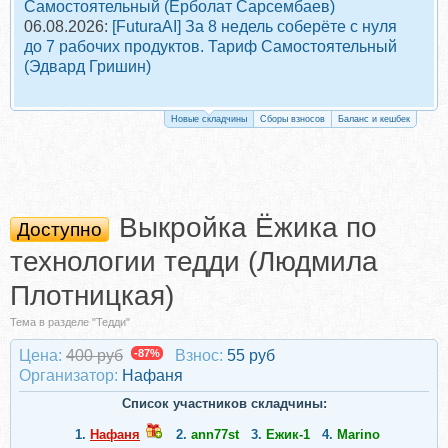
Самостоятельный (Ерболат Сарсембаев)
06.08.2026:
[FuturaAI] За 8 недель соберёте с нуля
до 7 рабочих продуктов. Тариф Самостоятельный
(Эдвард Гришин)
Новые складчины
Сборы взносов
Баланс и кешбек
Выкройка Ёжика по
Доступно
технологии тедди (Людмила
Плотницкая)
Тема в разделе "Тедди"
Цена:
400 руб
-87%
Взнос:
55 руб
Организатор:
Нафаня
Список участников складчины:
1.
Нафаня
2.
ann77st
3.
Ежик-1
4.
Marino