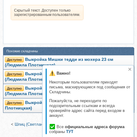
Скрытый текст. Доступен только
зарегистрированным пользователям.
Похожие складчины
Выкройка Мишки тедди из мохера 23 см
Доступно
(Людмила Плотницкая)
Важно!
Выкройка тедди Мышка 17 см + комбинезон
Доступно
(Людмила Плотницкая)
Некоторым пользователям приходят
письма, маскирующиеся под сообщения от
Выкройка тедди Лиса 24 см в жакете и штанах
Доступно
Складчины.
(Людмила Плотницкая)
Пожалуйста, не переходите по
Выкройка мишки тедди Панда 9 см (Людмила
Доступно
подозрительным ссылкам и всегда
Плотницкая)
проверяйте адрес сайта перед входом в
аккаунт.
<
Шпиц (Светлана Гуменникова)
|
Мой любимый Теддик, 2013
Все
официальные адреса форума
(Ирина Старкова)
>
собраны
ТУТ