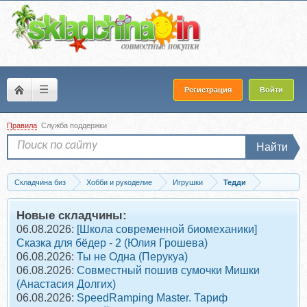
☰
Регистрация
Войти
Правила
Служба поддержки
Найти
Складчина биз
Хобби и рукоделие
Игрушки
Тедди
Скачать Выкройка Ёжика по технологии тедди (Людмила Плотницкая)
Новые складчины:
06.08.2026:
[Школа современной биомеханики]
Сказка для бёдер - 2 (Юлия Грошева)
06.08.2026:
Ты не Одна (Перукуа)
06.08.2026:
Совместный пошив сумочки Мишки
(Анастасия Долгих)
06.08.2026:
SpeedRamping Master. Тариф