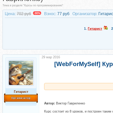
Тема в разделе "Курсы по программированию"
Цена:
702 руб
-90%
Взнос:
77 руб
Организатор:
Гитарис
1.
Гитарист
29 мар 2016
[WebForMySelf] Ку
Гитарист
Автор:
Виктор Гавриленко
Курс состоит из 8 уроков, и построен таким