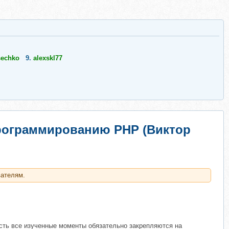
sechko
9.
alexskl77
программированию PHP (Виктор
вателям.
 есть все изученные моменты обязательно закрепляются на