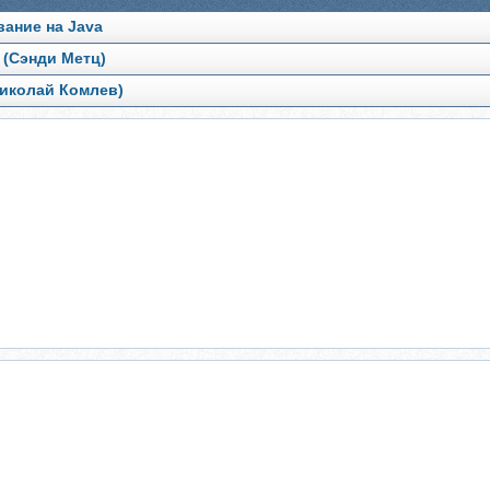
ание на Java
 (Сэнди Метц)
иколай Комлев)