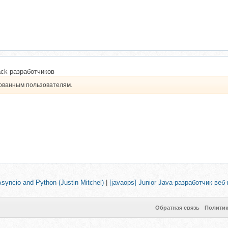
ack разработчиков
рованным пользователям.
yncio and Python (Justin Mitchel)
|
[javaops] Junior Java-разработчик ве
Обратная связь
Полити