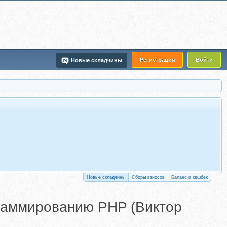
Регистрация
Войти
Новые складчины
Новые складчины
Сборы взносов
Баланс и кешбек
граммированию PHP (Виктор