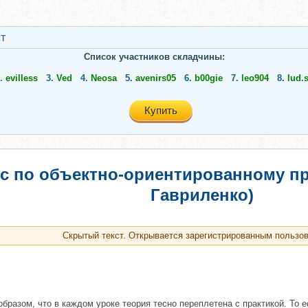
т
Список участников складчины:
2.
evilless
3.
Ved
4.
Neosa
5.
avenirs05
6.
b00gie
7.
leo904
8.
lud.
Купить
рс по объектно-ориентированному 
Гавриленко)
Скрытый текст. Открывается зарегистрированным пользо
 образом, что в каждом уроке теория тесно переплетена с практикой. То