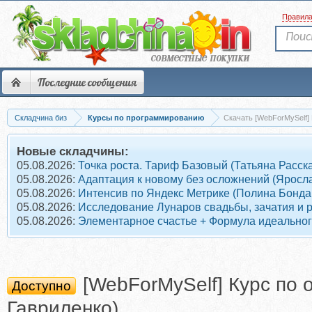
Правил
Последние сообщения
Складчина биз
Курсы по программированию
Скачать [WebForMySelf]
Новые складчины:
05.08.2026:
Точка роста. Тариф Базовый (Татьяна Расск
05.08.2026:
Адаптация к новому без осложнений (Яросл
05.08.2026:
Интенсив по Яндекс Метрике (Полина Бонда
05.08.2026:
Исследование Лунаров свадьбы, зачатия и 
05.08.2026:
Элементарное счастье + Формула идеального
[WebForMySelf] Курс по
Доступно
Гавриленко)