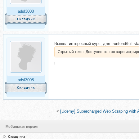
adsl3008
Вышел интересный курс, для frontend/full-st
Скрытый текст. Доступен только зарегистри
!
adsl3008
<
[Udemy] Supercharged Web Scraping with As
Мобильная версия
©
Складчина