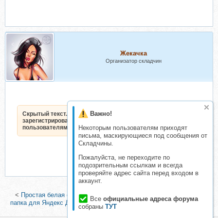
Жекачка
Организатор складчин
Важно!
Скрытый текст. Доступен только
зарегистрированным
пользователям.
Некоторым пользователям приходят
письма, маскирующиеся под сообщения от
Складчины.
Пожалуйста, не переходите по
подозрительным ссылкам и всегда
проверяйте адрес сайта перед входом в
аккаунт.
<
Простая белая схема дохода, можно без вложений
|
Золотая
Все
официальные адреса форума
папка для Яндекс Диска. Работа с оплатой от 1250 рублей в час
>
собраны
ТУТ