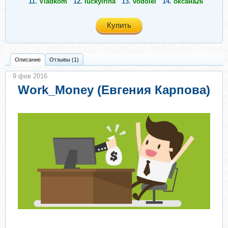
11.
Vladkom
12.
luckyirina
13.
vodolei
14.
оксана26
Купить
Описание
Отзывы (1)
9 фев 2016
Work_Money (Евгения Карпова)