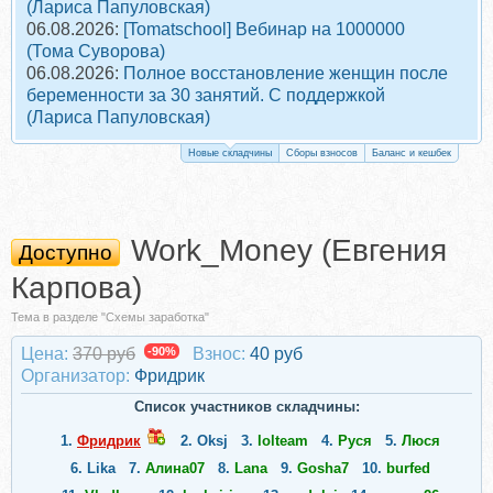
(Лариса Папуловская)
06.08.2026:
[Tomatschool] Вебинар на 1000000
(Тома Суворова)
06.08.2026:
Полное восстановление женщин после
беременности за 30 занятий. С поддержкой
(Лариса Папуловская)
Новые складчины
Сборы взносов
Баланс и кешбек
Work_Money (Евгения
Доступно
Карпова)
Тема в разделе "Схемы заработка"
Цена:
370 руб
-90%
Взнос:
40 руб
Организатор:
Фридрик
Список участников складчины:
1.
Фридрик
2.
Oksj
3.
lolteam
4.
Руся
5.
Люся
6.
Lika
7.
Алина07
8.
Lana
9.
Gosha7
10.
burfed