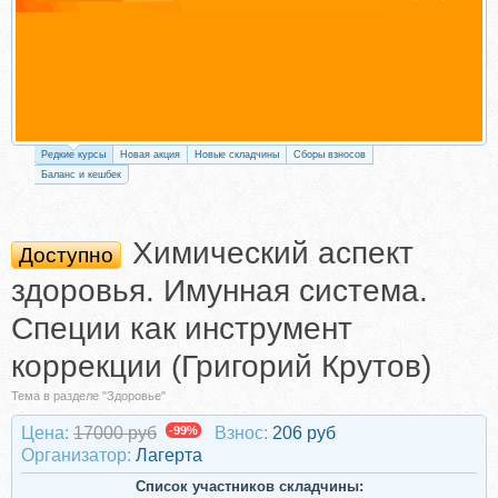
Редкие курсы
Новая акция
Новые складчины
Сборы взносов
Баланс и кешбек
Химический аспект
Доступно
здоровья. Имунная система.
Специи как инструмент
коррекции (Григорий Крутов)
Тема в разделе "Здоровье"
Цена:
17000 руб
-99%
Взнос:
206 руб
Организатор:
Лагерта
Список участников складчины: