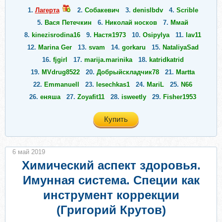
1.
Лагерта
2.
Собакевич
3.
denislbdv
4.
Scrible
5.
Вася Петечкин
6.
Николай носков
7.
Ммай
8.
kinezisrodina16
9.
Настя1973
10.
Osipylya
11.
lav11
12.
Marina Ger
13.
svam
14.
gorkaru
15.
NataliyaSad
16.
fjgirl
17.
marija.marinika
18.
katridkatrid
19.
MVdrug8522
20.
Добрыйскладчик78
21.
Martta
22.
Emmanuell
23.
lesechkas1
24.
MariL
25.
N66
26.
еняша
27.
Zoyafit11
28.
isweetly
29.
Fisher1953
Купить
6 май 2019
Химический аспект здоровья.
Имунная система. Специи как
инструмент коррекции
(Григорий Крутов)