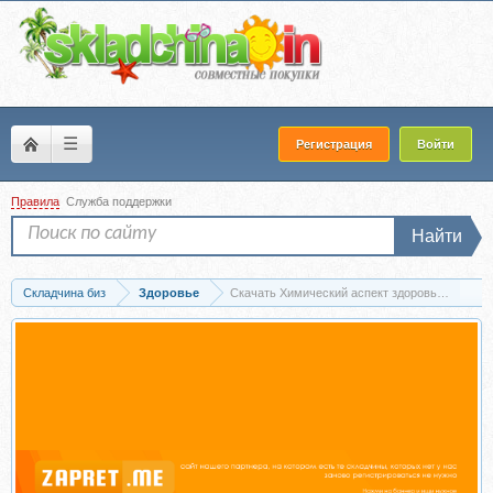
☰
Регистрация
Войти
Правила
Служба поддержки
Найти
Складчина биз
Здоровье
Скачать Химический аспект здоровья. Имунная