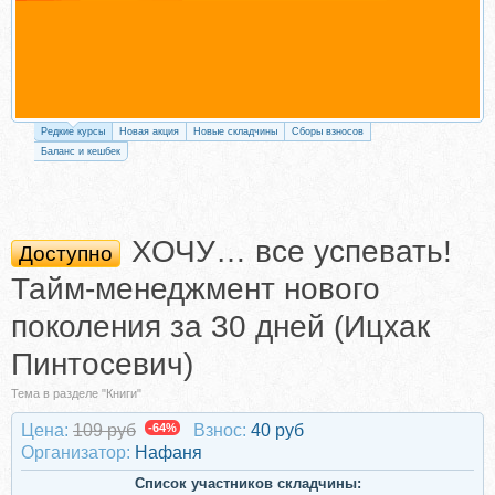
Редкие курсы
Новая акция
Новые складчины
Сборы взносов
Баланс и кешбек
ХОЧУ… все успевать!
Доступно
Тайм-менеджмент нового
поколения за 30 дней (Ицхак
Пинтосевич)
Тема в разделе "Книги"
Цена:
109 руб
-64%
Взнос:
40 руб
Организатор:
Нафаня
Список участников складчины: