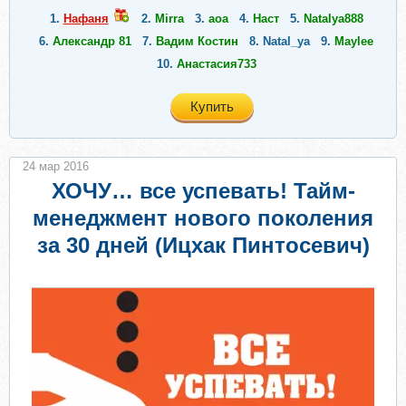
1.
Нафаня
2.
Mirra
3.
aoa
4.
Наст
5.
Natalya888
6.
Александр 81
7.
Вадим Костин
8.
Natal_ya
9.
Maylee
10.
Анастасия733
Купить
24 мар 2016
ХОЧУ… все успевать! Тайм-
менеджмент нового поколения
за 30 дней (Ицхак Пинтосевич)