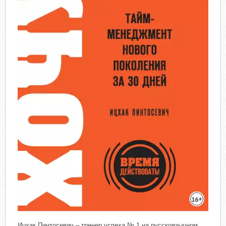
Ицхак Пинтосевич – тренер успеха № 1 на русскоязычном