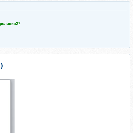
релиция27
)