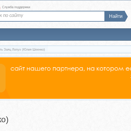
а
Служба поддержки
Найти
ть Заяц Лопух (Юлия Шеенко)
о)