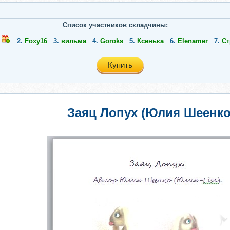
Список участников складчины:
2.
Foxy16
3.
вильма
4.
Goroks
5.
Ксенька
6.
Elenamer
7.
Ст
Купить
Заяц Лопух (Юлия Шеенко