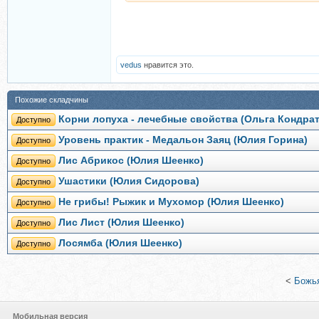
vedus
нравится это.
Похожие складчины
Корни лопуха - лечебные свойства (Ольга Кондра
Доступно
Уровень практик - Медальон Заяц (Юлия Горина)
Доступно
Лис Абрикос (Юлия Шеенко)
Доступно
Ушастики (Юлия Сидорова)
Доступно
Не грибы! Рыжик и Мухомор (Юлия Шеенко)
Доступно
Лис Лист (Юлия Шеенко)
Доступно
Лосямба (Юлия Шеенко)
Доступно
<
Божья
Мобильная версия