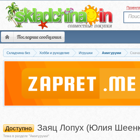
Правил
Последние сообщения
Складчина биз
Хобби и рукоделие
Игрушки
Амигуруми
Скача
Заяц Лопух (Юлия Шеенк
Доступно
Тема в разделе "Амигуруми"