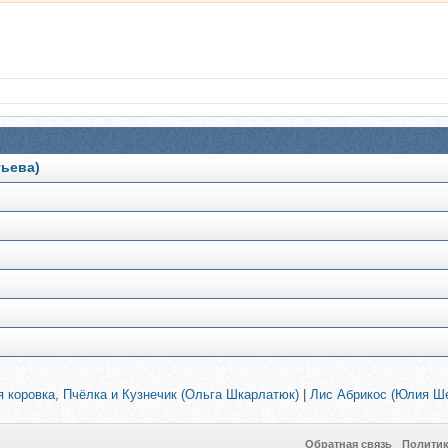
тьева)
 коровка, Пчёлка и Кузнечик (Ольга Шкарлатюк)
|
Лис Абрикос (Юлия Ш
Обратная связь
Полити