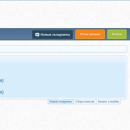
Регистрация
Войти
Новые складчины
я)
я)
Новые складчины
Сборы взносов
Баланс и кешбек