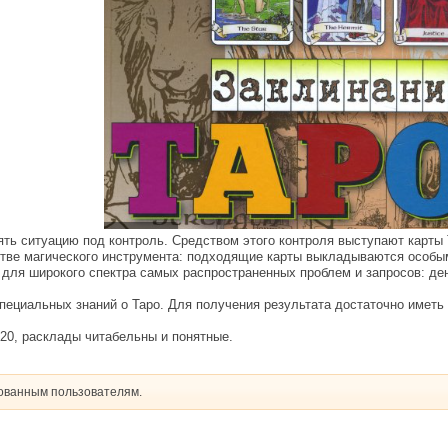
зять ситуацию под контроль. Средством этого контроля выступают карт
естве магического инструмента: подходящие карты выкладываются особым
ля широкого спектра самых распространенных проблем и запросов: день
пециальных знаний о Таро. Для получения результата достаточно иметь л
120, расклады читабельны и понятные.
рованным пользователям.