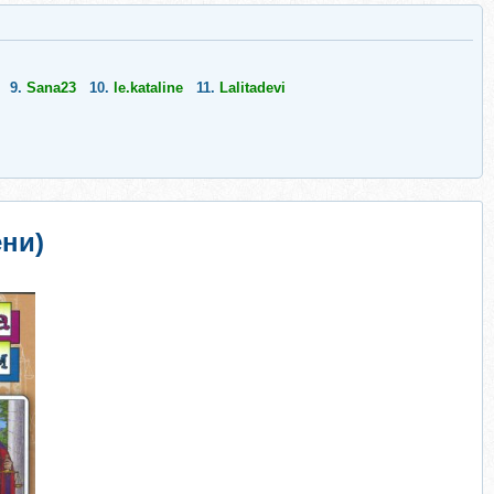
9.
Sana23
10.
le.kataline
11.
Lalitadevi
ни)