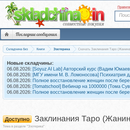
Правил
Последние сообщения
Складчина биз
Книги
Эзотерика
Скачать Заклинания Таро (Жанина
Новые складчины:
06.08.2026:
[Soyuz AI Lab] Авторский курс (Вадим Юмаев
06.08.2026:
[МГУ имени М. В. Ломоносова] Психиатрия д
06.08.2026:
Полное восстановление женщин после берем
06.08.2026:
[Tomatschool] Вебинар на 1000000 (Тома Су
06.08.2026:
Полное восстановление женщин после берем
Заклинания Таро (Жанин
Доступно
Тема в разделе "Эзотерика"