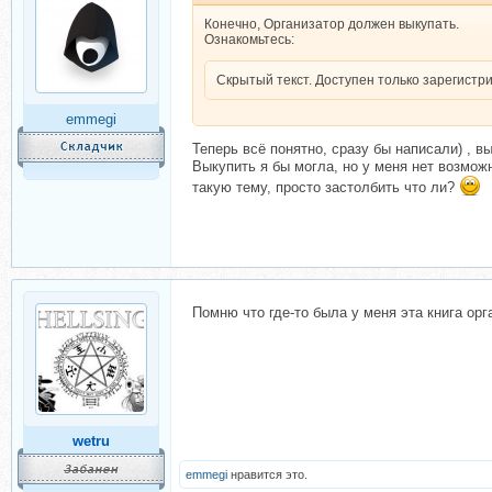
Конечно, Организатор должен выкупать.
Ознакомьтесь:
Скрытый текст. Доступен только зарегист
emmegi
Теперь всё понятно, сразу бы написали) , в
Выкупить я бы могла, но у меня нет возмож
такую тему, просто застолбить что ли?
Помню что где-то была у меня эта книга орга
wetru
emmegi
нравится это.