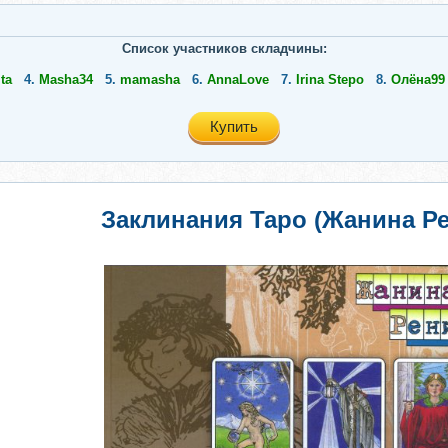
Список участников складчины:
ta
4.
Masha34
5.
mamasha
6.
AnnaLove
7.
Irina Stepo
8.
Олёна99
Купить
Заклинания Таро (Жанина Ре