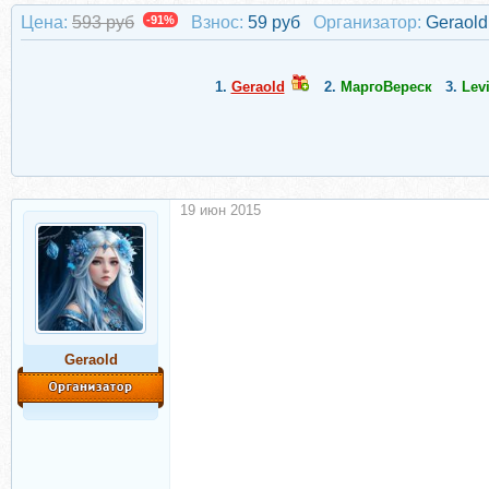
Цена:
593 руб
-91%
Взнос:
59 руб
Организатор:
Geraold
1.
Geraold
2.
МаргоВереск
3.
Levi
19 июн 2015
Geraold