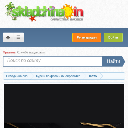
☰
Регистрация
Войти
Правила
Служба поддержки
Найти
Складчина биз
Курсы по фото и их обработке
Фото
Скачать Запускаем конкурс vkontakte (Ирина Лебедь)