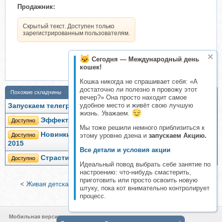
Продажник:
Скрытый текст. Доступен только
зарегистрированным пользователям.
Сегодня — Международный день
кошек!
Кошка никогда не спрашивает себя: «А
достаточно ли полезно я провожу этот
Похожие складчины
вечер?» Она просто находит самое
удобное место и живёт свою лучшую
Запускаем телеграмм-ассистента skladchina.biz!
жизнь. Уважаем.
Эффектные конкурсы (Катерина Орлова)
Доступно
Мы тоже решили немного приблизиться к
Новинки конкурсов для ведущих праздника,
Доступно
этому уровню дзена и
запускаем Акцию.
2015
Все детали и условия акции
Страсти плотские (Артем Лебедев)
Доступно
Идеальный повод выбрать себе занятие по
настроению: что-нибудь смастерить,
приготовить или просто освоить новую
<
Живая детская фотография (Антон Уницын)
|
[McpActions]
штуку, пока кот внимательно контролирует
Fusion Photoshop Actions
>
процесс.
Мобильная версия