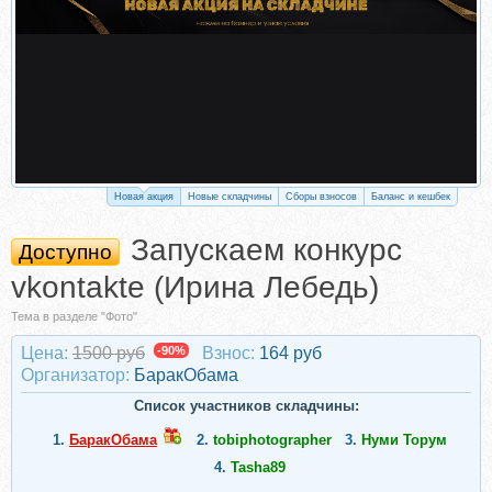
Новая акция
Новые складчины
Сборы взносов
Баланс и кешбек
Запускаем конкурс
Доступно
vkontakte (Ирина Лебедь)
Тема в разделе "Фото"
Цена:
1500 руб
-90%
Взнос:
164 руб
Организатор:
БаракОбама
Список участников складчины:
1.
БаракОбама
2.
tobiphotographer
3.
Нуми Торум
4.
Tasha89