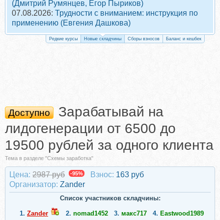
(Дмитрий Румянцев, Егор Пыриков)
07.08.2026:
Трудности с вниманием: инструкция по
применению (Евгения Дашкова)
Редкие курсы
Новые складчины
Сборы взносов
Баланс и кешбек
Зарабатывай на
Доступно
лидогенерации от 6500 до
19500 рублей за одного клиента
Тема в разделе "Схемы заработка"
Цена:
2987 руб
-95%
Взнос:
163 руб
Организатор:
Zander
Список участников складчины:
1.
Zander
2.
nomad1452
3.
макс717
4.
Eastwood1989