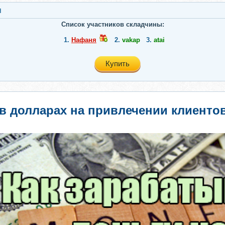
я
Список участников складчины:
1.
Нафаня
2.
vakap
3.
atai
Купить
 в долларах на привлечении клиент