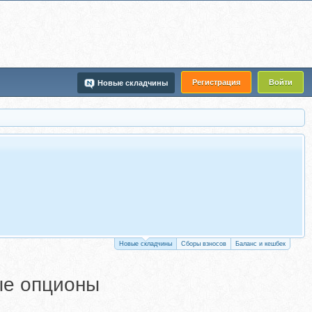
Регистрация
Войти
Новые складчины
Новые складчины
Сборы взносов
Баланс и кешбек
ые опционы