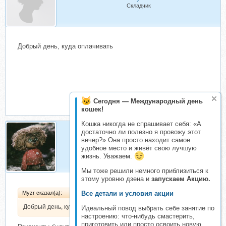
Складчик
Добрый день, куда оплачивать
Сегодня — Международный день
кошек!
Кошка никогда не спрашивает себя: «А
достаточно ли полезно я провожу этот
вечер?» Она просто находит самое
Нафаня
удобное место и живёт свою лучшую
Организатор складчин
жизнь. Уважаем.
Мы тоже решили немного приблизиться к
этому уровню дзена и
запускаем Акцию.
Все детали и условия акции
Myzr сказал(а):
Добрый день, куда оплачивать
Идеальный повод выбрать себе занятие по
настроению: что-нибудь смастерить,
приготовить или просто освоить новую