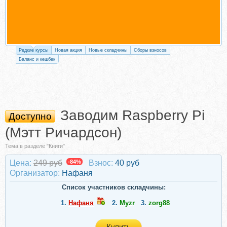
Редкие курсы
Новая акция
Новые складчины
Сборы взносов
Баланс и кешбек
Заводим Raspberry Pi
Доступно
(Мэтт Ричардсон)
Тема в разделе "Книги"
Цена:
249 руб
-84%
Взнос:
40 руб
Организатор:
Нафаня
Список участников складчины:
1.
Нафаня
2.
Myzr
3.
zorg88
Купить