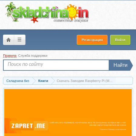
☰
Регистрация
Войти
Правила
Служба поддержки
Найти
Складчина биз
Книги
Скачать Заводим Raspberry Pi (Мэтт Ричардсон)