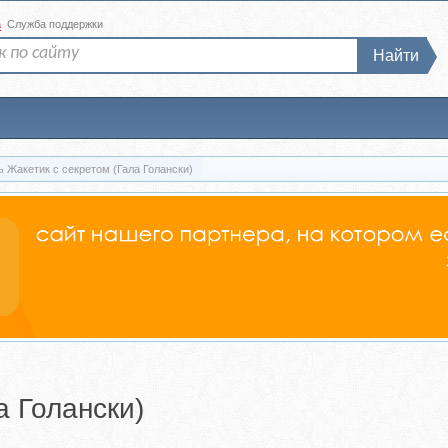
а
Служба поддержки
Найти
ь Жакетик с секретом (Гала Голански)
а Голански)