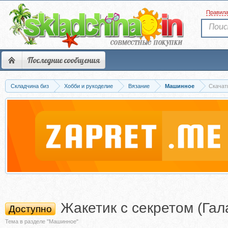
Правил
Последние сообщения
Складчина биз
Хобби и рукоделие
Вязание
Машинное
Скачат
Жакетик с секретом (Гал
Доступно
Тема в разделе "Машинное"