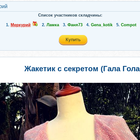
рий
Список участников складчины:
1.
Меркурий
2.
Ламка
3.
Фаня73
4.
Gena_kotik
5.
Compot
Купить
Жакетик с секретом (Гала Гола