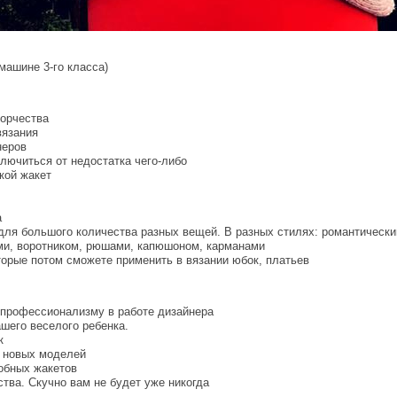
машине 3-го класса)
орчества
вязания
неров
лючиться от недостатка чего-либо
кой жакет
а
для большого количества разных вещей. В разных стилях: романтически
ми, воротником, рюшами, капюшоном, карманами
торые потом сможете применить в вязании юбок, платьев
к профессионализму в работе дизайнера
шего веселого ребенка.
к
ю новых моделей
добных жакетов
ства. Скучно вам не будет уже никогда