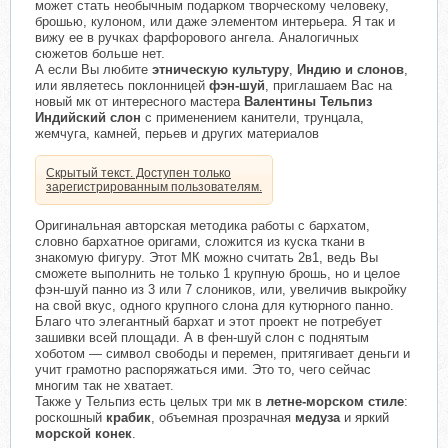
может стать необычным подарком творческому человеку,
брошью, кулоном, или даже элементом интерьера. Я так и
вижу ее в ручках фарфорового ангела. Аналогичных
сюжетов больше нет.
А если Вы любите
этническую культуру
,
Индию и слонов
,
или являетесь поклонницей
фэн-шуй
, приглашаем Вас на
новый мк от интересного мастера
Валентины Тельпиз
Индийский слон
с применением канители, трунцала,
жемчуга, камней, перьев и других материалов
Скрытый текст. Доступен только
зарегистрированным пользователям.
Оригинальная авторская методика работы с бархатом,
словно бархатное оригами, сложится из куска ткани в
знакомую фигуру. Этот МК можно считать 2в1, ведь Вы
сможете выполнить не только 1 крупную брошь, но и целое
фэн-шуй панно из 3 или 7 слоников, или, увеличив выкройку
на свой вкус, одного крупного слона для кутюрного панно.
Благо что элегантный бархат и этот проект не потребует
зашивки всей площади. А в фен-шуй слон с поднятым
хоботом — символ свободы и перемен, притягивает деньги и
учит грамотно распоряжаться ими. Это то, чего сейчас
многим так не хватает.
Также у Тельпиз есть целых три мк в
летне-морском стиле
:
роскошный
крабик
, объемная прозрачная
медуза
и яркий
морской конек
.