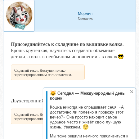
Мерлин
Складчик
Присоединяйтесь к складчине по вышивке волка
.
Брошь крутецкая, научитесь создавать объёмные
детали, а волк в необычном исполнении - в очках
Скрытый текст. Доступен только
зарегистрированным пользователям.
Сегодня — Международный день
кошек!
Двухсторонний кулон, невероятное украшение:
Кошка никогда не спрашивает себя: «А
достаточно ли полезно я провожу этот
Скрытый текст. Доступен только
вечер?» Она просто находит самое
зарегистрированным пользователям.
удобное место и живёт свою лучшую
жизнь. Уважаем.
Мы тоже решили немного приблизиться к