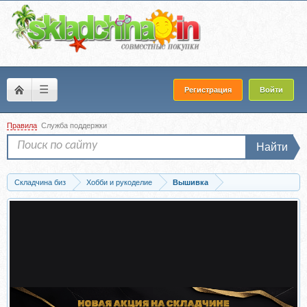
☰
Регистрация
Войти
Правила
Служба поддержки
Найти
Складчина биз
Хобби и рукоделие
Вышивка
Скачать Золотое шитье. Техника, проекты, тонкости (Эверетт Хэзел)