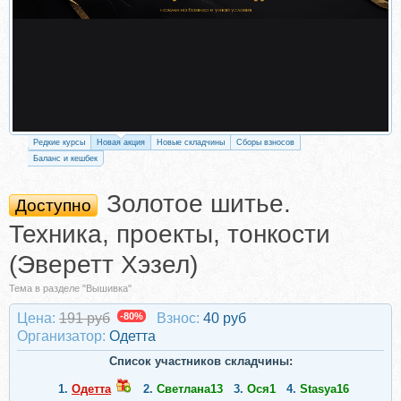
Редкие курсы
Новая акция
Новые складчины
Сборы взносов
Баланс и кешбек
Золотое шитье.
Доступно
Техника, проекты, тонкости
(Эверетт Хэзел)
Тема в разделе "Вышивка"
Цена:
191 руб
-80%
Взнос:
40 руб
Организатор:
Одетта
Список участников складчины:
1.
Одетта
2.
Светлана13
3.
Ося1
4.
Stasya16