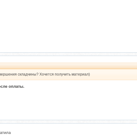
авершения складчины? Хочется получить материал)
осле оплаты.
латила