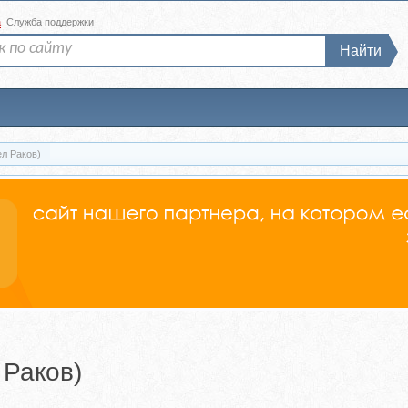
а
Служба поддержки
Найти
ел Раков)
 Раков)