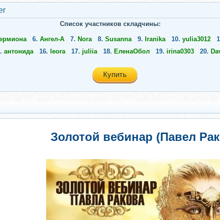
er
Список участников складчины:
ермиона
6.
Ангел-А
7.
Nora
8.
Susanna
9.
Iranika
10.
yulia3012
1
5.
антонида
16.
leora
17.
juliia
18.
ЕленаОбол
19.
irina0303
20.
Da
Купить
Золотой вебинар (Павел Рак