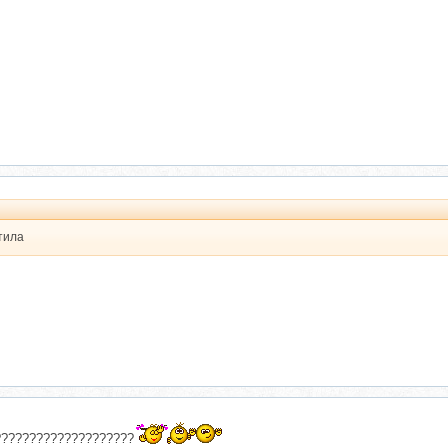
тила
а????????????????????