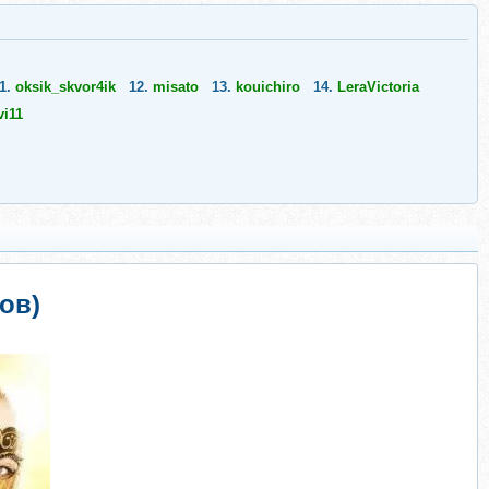
1.
oksik_skvor4ik
12.
misato
13.
kouichiro
14.
LeraVictoria
vi11
ов)